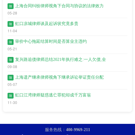
上海合同纠纷律师视角下合同与协议的法律效力
随
05-28
虹口凉城律师谈及起诉状究竟多贵
随
11-04
审价中心拖延结算时间是否算业主违约
随
05-21
复兴路追债律师总结2021年执行难之:一人欠债,全
随
09-08
上海遗产继承律师视角下继承诉讼举证责任分配
随
05-07
虹口江湾​律师疑惑逃亡罪犯却成千万富翁
随
11-30
服务热线：
400-9969-211