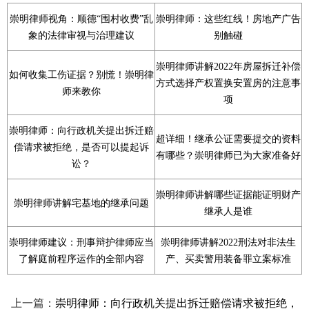
崇明律师视角：顺德“围村收费”乱
崇明律师：这些红线！房地产广告
象的法律审视与治理建议
别触碰
崇明律师讲解2022年房屋拆迁补偿
如何收集工伤证据？别慌！崇明律
方式选择产权置换安置房的注意事
师来教你
项
崇明律师：向行政机关提出拆迁赔
超详细！继承公证需要提交的资料
偿请求被拒绝，是否可以提起诉
有哪些？崇明律师已为大家准备好
讼？
崇明律师讲解哪些证据能证明财产
崇明律师讲解宅基地的继承问题
继承人是谁
崇明律师建议：刑事辩护律师应当
崇明律师讲解2022刑法对非法生
了解庭前程序运作的全部内容
产、买卖警用装备罪立案标准
上一篇：
崇明律师：向行政机关提出拆迁赔偿请求被拒绝，