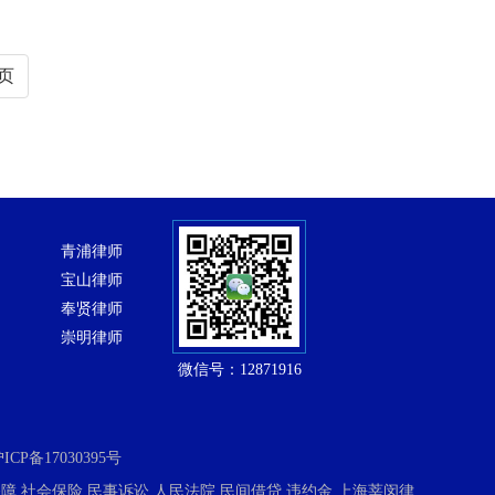
页
青浦律师
宝山律师
奉贤律师
崇明律师
微信号：12871916
ICP备17030395号
保障
社会保险
民事诉讼
人民法院
民间借贷
违约金
上海莘闵律