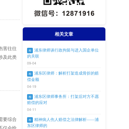
相关文章
伤害往往
浦东律师谈行政拘留与进入国企单位
相
的关联
涉及此类
09-04
浦东区律师：解析打架造成骨折的赔
相
偿金额
04-19
浦东区律师事务所：打架后对方不愿
相
赔偿的应对
04-11
需要综合
精神病人伤人赔偿之法律解析——浦
相
东区律师的
不仅会给