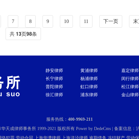
7
8
9
10
11
下一页
末
共
13
页
98
条
静安律师
黄浦律师
嘉定律师
长宁律师
杨浦律师
闵行律师
普陀律师
虹口律师
松江律师
徐汇律师
浦东律师
金山律师
服务热线：
400-9969-211
上海市华天成律师事务所 1999-2021 版权所有
Power by DedeCms
| 备案信息：
沪
网络犯罪
劳动合同
上海华漕律师
上海洋泾律师
逾期债务
冻结财产
劳动