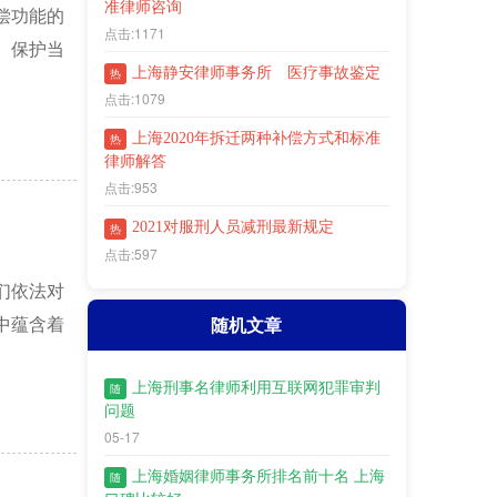
准律师咨询
偿功能的
点击:1171
、保护当
上海静安律师事务所 医疗事故鉴定
热
点击:1079
上海2020年拆迁两种补偿方式和标准
热
律师解答
点击:953
2021对服刑人员减刑最新规定
热
点击:597
们依法对
随机文章
中蕴含着
上海刑事名律师利用互联网犯罪审判
随
问题
05-17
上海婚姻律师事务所排名前十名 上海
随