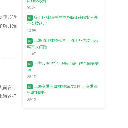
口碑比较好
03-24
法院起诉
徐汇区律师来讲讲协助抓获同案人是
随
否会被认定
了解并准
12-06
上海动迁律师视角：动迁补偿款与未
随
成年人信托
11-07
一方没有签字,但是已履行的合同有效
随
吗
06-18
上海交通事故律师深度剖析：交通肇
人而言，
随
事后的刑事
上海这样
08-13