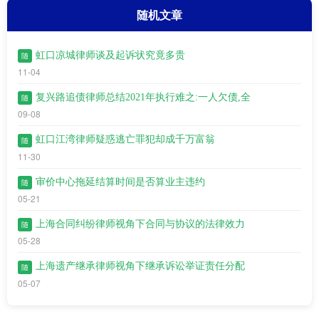
随机文章
虹口凉城律师谈及起诉状究竟多贵
随
11-04
复兴路追债律师总结2021年执行难之:一人欠债,全
随
09-08
虹口江湾​律师疑惑逃亡罪犯却成千万富翁
随
11-30
审价中心拖延结算时间是否算业主违约
随
05-21
上海合同纠纷律师视角下合同与协议的法律效力
随
05-28
上海遗产继承律师视角下继承诉讼举证责任分配
随
05-07