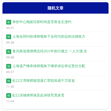
随机文章
审价中心拖延结算时间是否算业主违约
随
05-21
上海合同纠纷律师视角下合同与协议的法律效力
随
05-28
复兴路追债律师总结2021年执行难之:一人欠债,全
随
09-08
上海遗产继承律师视角下继承诉讼举证责任分配
随
05-07
虹口江湾​律师疑惑逃亡罪犯却成千万富翁
随
11-30
虹口凉城律师谈及起诉状究竟多贵
随
11-04