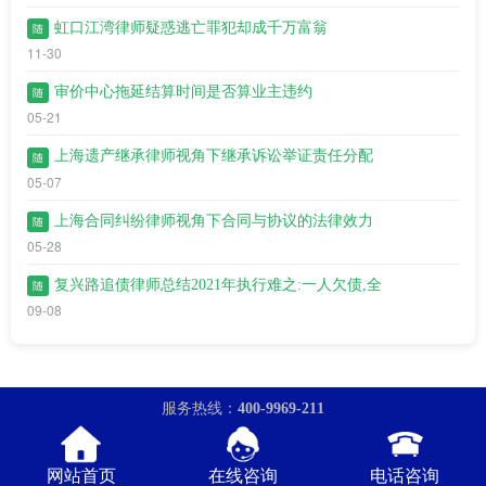
虹口江湾​律师疑惑逃亡罪犯却成千万富翁
随
11-30
审价中心拖延结算时间是否算业主违约
随
05-21
上海遗产继承律师视角下继承诉讼举证责任分配
随
05-07
上海合同纠纷律师视角下合同与协议的法律效力
随
05-28
复兴路追债律师总结2021年执行难之:一人欠债,全
随
09-08
服务热线：
400-9969-211
Copyright ©上海市华天成律师事务所 1999-2021 版权所有
Power by
DedeCms
| 备案信息：
沪ICP备17030395号
网站首页
在线咨询
电话咨询