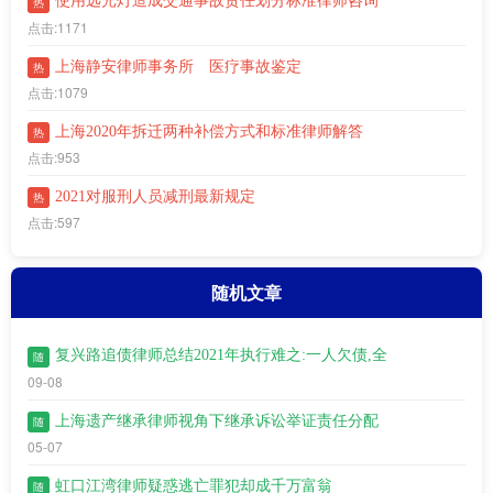
使用远光灯造成交通事故责任划分标准律师咨询
热
点击:1171
上海静安律师事务所 医疗事故鉴定
热
点击:1079
上海2020年拆迁两种补偿方式和标准律师解答
热
点击:953
2021对服刑人员减刑最新规定
热
点击:597
随机文章
复兴路追债律师总结2021年执行难之:一人欠债,全
随
09-08
上海遗产继承律师视角下继承诉讼举证责任分配
随
05-07
虹口江湾​律师疑惑逃亡罪犯却成千万富翁
随