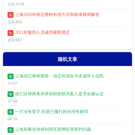
点击:1079
上海2020年拆迁两种补偿方式和标准律师解答
热
点击:953
2021对服刑人员减刑最新规定
热
点击:597
随机文章
上海动迁律师视角：动迁补偿款与未成年人信托
随
11-07
徐汇区律师来讲讲协助抓获同案人是否会被认定
随
12-06
一方没有签字,但是已履行的合同有效吗
随
06-18
上海刑事名律师利用互联网犯罪审判问题
随