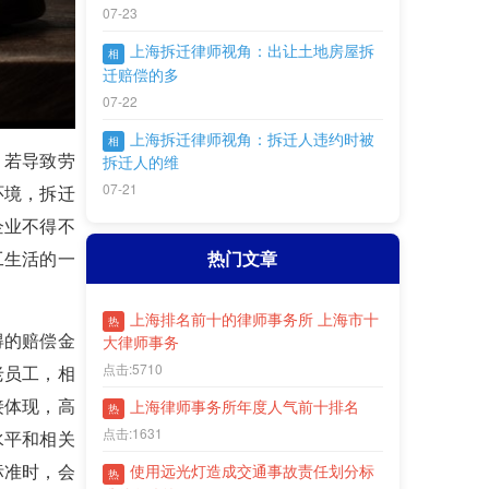
07-23
上海拆迁律师视角：出让土地房屋拆
相
迁赔偿的多
07-22
上海拆迁律师视角：拆迁人违约时被
相
，若导致劳
拆迁人的维
07-21
环境，拆迁
企业不得不
热门文章
工生活的一
上海排名前十的律师事务所 上海市十
热
得的赔偿金
大律师事务
点击:5710
老员工，相
接体现，高
上海律师事务所年度人气前十排名
热
点击:1631
水平和相关
标准时，会
使用远光灯造成交通事故责任划分标
热