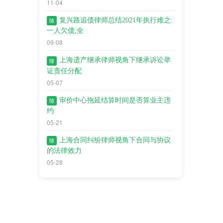
11-04
复兴路追债律师总结2021年执行难之:
随
一人欠债,全
09-08
上海遗产继承律师视角下继承诉讼举
随
证责任分配
05-07
审价中心拖延结算时间是否算业主违
随
约
05-21
上海合同纠纷律师视角下合同与协议
随
的法律效力
05-28