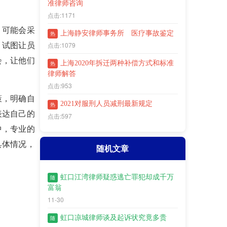
准律师咨询
点击:1171
，可能会采
上海静安律师事务所 医疗事故鉴定
热
点击:1079
，试图让员
会，让他们
上海2020年拆迁两种补偿方式和标准
热
律师解答
点击:953
策，明确自
2021对服刑人员减刑最新规定
热
表达自己的
点击:597
中，专业的
具体情况，
随机文章
虹口江湾​律师疑惑逃亡罪犯却成千万
随
富翁
11-30
虹口凉城律师谈及起诉状究竟多贵
随