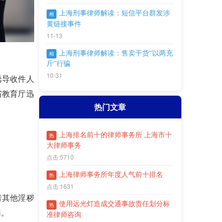
上海刑事律师解读：短信平台群发涉
相
黄链接事件
11-13
上海刑事律师解读：售卖干货“以两充
相
斤”行骗
10-31
诱导收件人
省教育厅迅
热门文章
上海排名前十的律师事务所 上海市十
热
大律师事务
点击:5710
上海律师事务所年度人气前十排名
热
点击:1631
者其他淫秽
使用远光灯造成交通事故责任划分标
热
罪。
准律师咨询