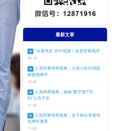
最新文章
“名垂色史”的中国第一女贪官蒋艳萍
相
08-19
上海刑事律师视角：太原小区挖洞疑
相
偷接电事件
12-05
上海律师视角：揭秘“数字资产红
相
利”公告不实
11-25
上海刑事律师视角：女子称在养身馆
相
按摩时遭男
11-22