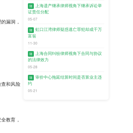
上海遗产继承律师视角下继承诉讼举
随
证责任分配
05-07
理的漏洞，
虹口江湾​律师疑惑逃亡罪犯却成千万
随
富翁
11-30
上海合同纠纷律师视角下合同与协议
随
的法律效力
05-28
审价中心拖延结算时间是否算业主违
随
约
检查和风险
05-21
安全教育，