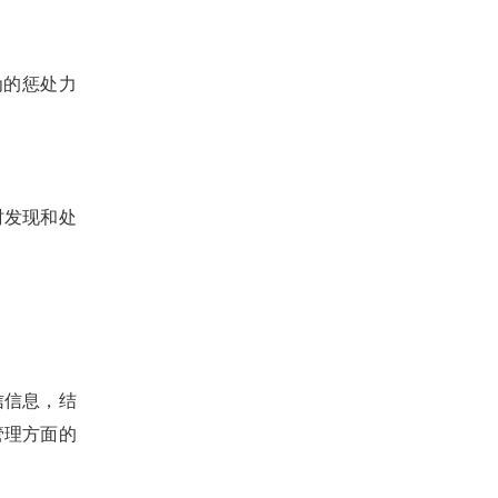
为的惩处力
时发现和处
信信息，结
管理方面的