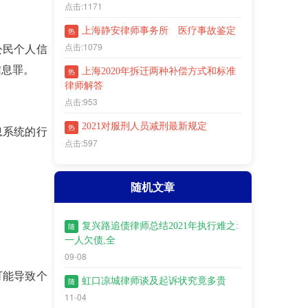
点击:1171
上海静安律师事务所 医疗事故鉴定
热
点击:1079
公民个人信
信息罪。
上海2020年拆迁两种补偿方式和标准
热
律师解答
点击:953
2021对服刑人员减刑最新规定
热
息系统的行
点击:597
随机文章
复兴路追债律师总结2021年执行难之:
随
一人欠债,全
09-08
可能导致个
虹口凉城律师谈及起诉状究竟多贵
随
11-04