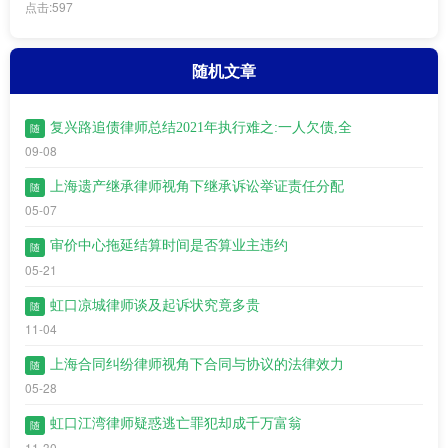
点击:597
随机文章
复兴路追债律师总结2021年执行难之:一人欠债,全
随
09-08
上海遗产继承律师视角下继承诉讼举证责任分配
随
05-07
审价中心拖延结算时间是否算业主违约
随
05-21
虹口凉城律师谈及起诉状究竟多贵
随
11-04
上海合同纠纷律师视角下合同与协议的法律效力
随
05-28
虹口江湾​律师疑惑逃亡罪犯却成千万富翁
随
11-30