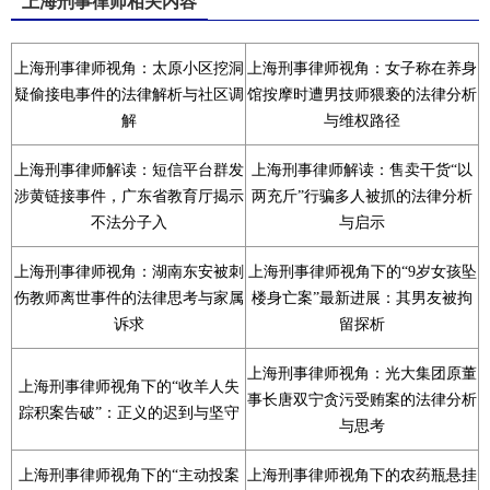
上海刑事律师相关内容
上海刑事律师视角：太原小区挖洞
上海刑事律师视角：女子称在养身
疑偷接电事件的法律解析与社区调
馆按摩时遭男技师猥亵的法律分析
解
与维权路径
上海刑事律师解读：短信平台群发
上海刑事律师解读：售卖干货“以
涉黄链接事件，广东省教育厅揭示
两充斤”行骗多人被抓的法律分析
不法分子入
与启示
上海刑事律师视角：湖南东安被刺
上海刑事律师视角下的“9岁女孩坠
伤教师离世事件的法律思考与家属
楼身亡案”最新进展：其男友被拘
诉求
留探析
上海刑事律师视角：光大集团原董
上海刑事律师视角下的“收羊人失
事长唐双宁贪污受贿案的法律分析
踪积案告破”：正义的迟到与坚守
与思考
上海刑事律师视角下的“主动投案
上海刑事律师视角下的农药瓶悬挂