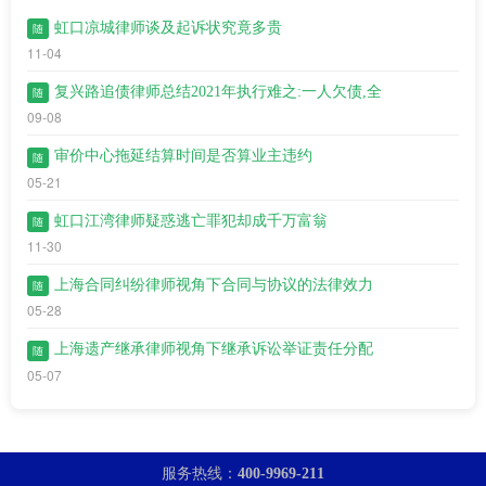
虹口凉城律师谈及起诉状究竟多贵
随
11-04
复兴路追债律师总结2021年执行难之:一人欠债,全
随
09-08
审价中心拖延结算时间是否算业主违约
随
05-21
虹口江湾​律师疑惑逃亡罪犯却成千万富翁
随
11-30
上海合同纠纷律师视角下合同与协议的法律效力
随
05-28
上海遗产继承律师视角下继承诉讼举证责任分配
随
05-07
服务热线：
400-9969-211