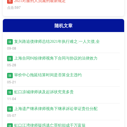
2021对服刑人员减刑最新规定
热
点击:597
随机文章
复兴路追债律师总结2021年执行难之:一人欠债,全
随
09-08
上海合同纠纷律师视角下合同与协议的法律效力
随
05-28
审价中心拖延结算时间是否算业主违约
随
05-21
虹口凉城律师谈及起诉状究竟多贵
随
11-04
上海遗产继承律师视角下继承诉讼举证责任分配
随
05-07
虹口江湾​律师疑惑逃亡罪犯却成千万富翁
随