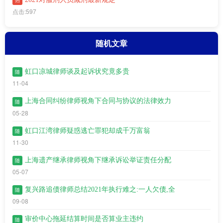
热
点击:597
随机文章
虹口凉城律师谈及起诉状究竟多贵
随
11-04
上海合同纠纷律师视角下合同与协议的法律效力
随
05-28
虹口江湾​律师疑惑逃亡罪犯却成千万富翁
随
11-30
上海遗产继承律师视角下继承诉讼举证责任分配
随
05-07
复兴路追债律师总结2021年执行难之:一人欠债,全
随
09-08
审价中心拖延结算时间是否算业主违约
随