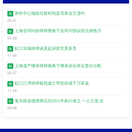
审价中心拖延结算时间是否算业主违约
随
05-21
上海合同纠纷律师视角下合同与协议的法律效力
随
05-28
虹口凉城律师谈及起诉状究竟多贵
随
11-04
上海遗产继承律师视角下继承诉讼举证责任分配
随
05-07
虹口江湾​律师疑惑逃亡罪犯却成千万富翁
随
11-30
复兴路追债律师总结2021年执行难之:一人欠债,全
随
09-08